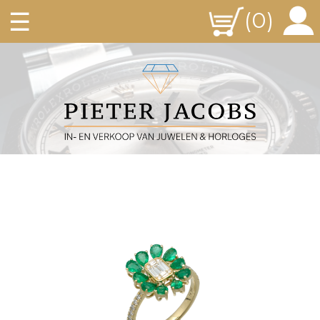
☰
(0)