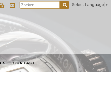
Select Language
▼
GS
CONTACT