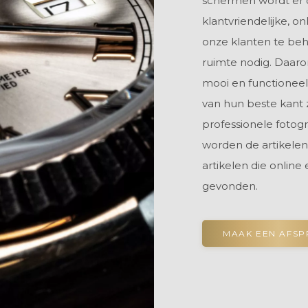
schermen wordt er 
klantvriendelijke, o
onze klanten te beh
ruimte nodig. Daar
mooi en functioneel
van hun beste kant 
professionele fotog
worden de artikelen
artikelen die online
gevonden.
MAAK EEN AFS