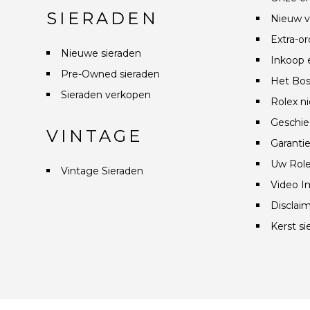
SIERADEN
Nieuw v
Extra-or
Nieuwe sieraden
Inkoop 
Pre-Owned sieraden
Het Bos
Sieraden verkopen
Rolex n
Geschie
VINTAGE
Garanti
Uw Role
Vintage Sieraden
Video I
Disclai
Kerst si