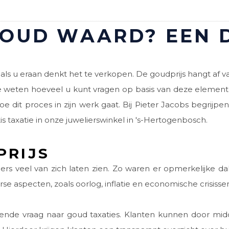
OUD WAARD? EEN D
als u eraan denkt het te verkopen. De goudprijs hangt af va
te weten hoeveel u kunt vragen op basis van deze element
 dit proces in zijn werk gaat. Bij Pieter Jacobs begrijpe
is taxatie in onze juwelierswinkel in 's-Hertogenbosch.
PRIJS
rs veel van zich laten zien. Zo waren er opmerkelijke da
se aspecten, zoals oorlog, inflatie en economische crisisse
iende vraag naar goud taxaties. Klanten kunnen door midd