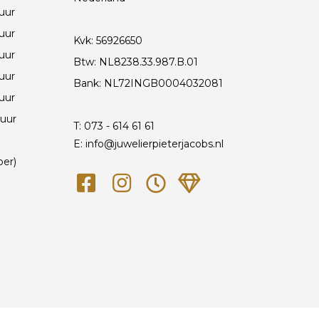
 uur
 uur
Kvk: 56926650
 uur
Btw: NL8238.33.987.B.01
 uur
Bank: NL72INGB0004032081
 uur
 uur
T:
073 - 614 61 61
E: info@juwelierpieterjacobs.nl
ber)