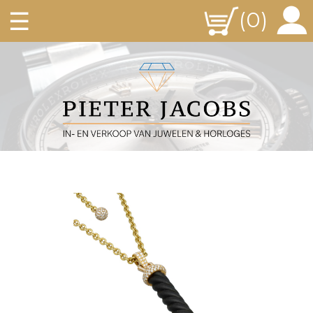
☰
(0)