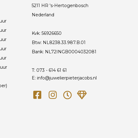
5211 HR 's-Hertogenbosch
Nederland
 uur
 uur
Kvk: 56926650
 uur
Btw: NL8238.33.987.B.01
 uur
Bank: NL72INGB0004032081
 uur
 uur
T:
073 - 614 61 61
E: info@juwelierpieterjacobs.nl
ber)