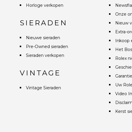
Horloge verkopen
Newsfla
Onze on
SIERADEN
Nieuw v
Extra-or
Nieuwe sieraden
Inkoop 
Pre-Owned sieraden
Het Bos
Sieraden verkopen
Rolex n
Geschie
VINTAGE
Garanti
Uw Role
Vintage Sieraden
Video I
Disclai
Kerst si