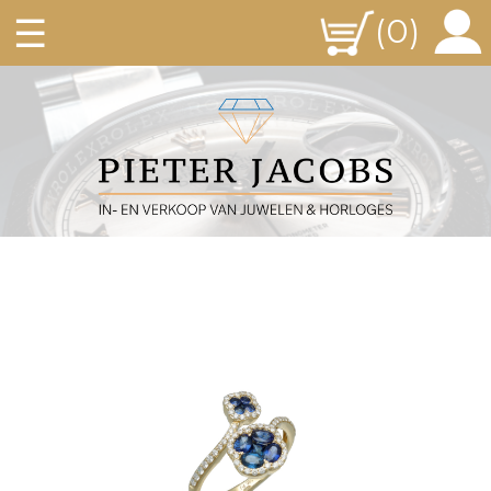
☰
(0)