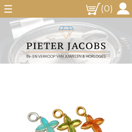
☰
(0)