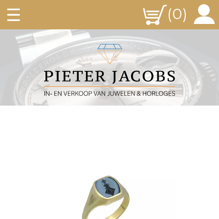
☰
(0)