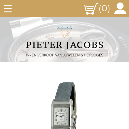
☰
(0)