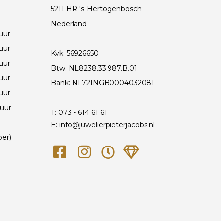
5211 HR 's-Hertogenbosch
Nederland
 uur
 uur
Kvk: 56926650
 uur
Btw: NL8238.33.987.B.01
 uur
Bank: NL72INGB0004032081
 uur
 uur
T:
073 - 614 61 61
E: info@juwelierpieterjacobs.nl
ber)