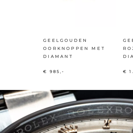
GEELGOUDEN
GE
OORKNOPPEN MET
RO
DIAMANT
DI
€ 985,-
€ 1