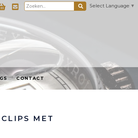
Select Language
▼
GS
CONTACT
RCLIPS MET