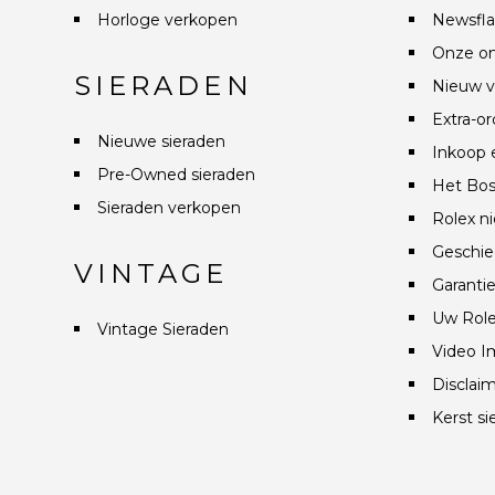
Horloge verkopen
Newsfla
Onze on
SIERADEN
Nieuw v
Extra-or
Nieuwe sieraden
Inkoop 
Pre-Owned sieraden
Het Bos
Sieraden verkopen
Rolex n
Geschie
VINTAGE
Garanti
Uw Role
Vintage Sieraden
Video I
Disclai
Kerst si