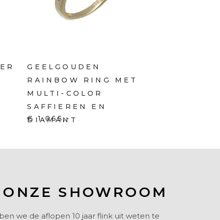
VER
GEELGOUDEN
N
RAINBOW RING MET
MULTI-COLOR
SAFFIEREN EN
€ 1.065,-
DIAMANT
 ONZE SHOWROOM
 we de aflopen 10 jaar flink uit weten te