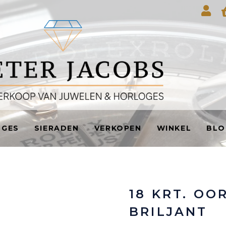
OGES
SIERADEN
VERKOPEN
WINKEL
BLO
18 KRT. OO
BRILJANT