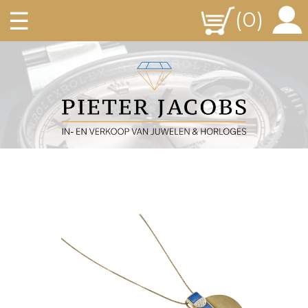
☰
(0)