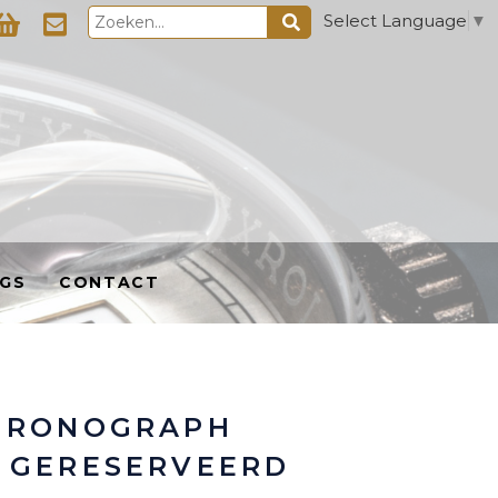
Select Language
▼
GS
CONTACT
HRONOGRAPH
 GERESERVEERD