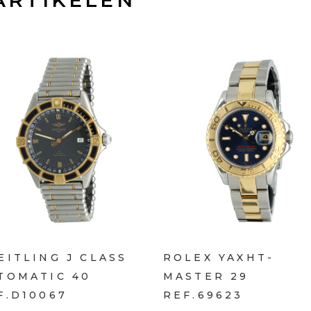
EITLING J CLASS
ROLEX YAXHT-
TOMATIC 40
MASTER 29
F.D10067
REF.69623