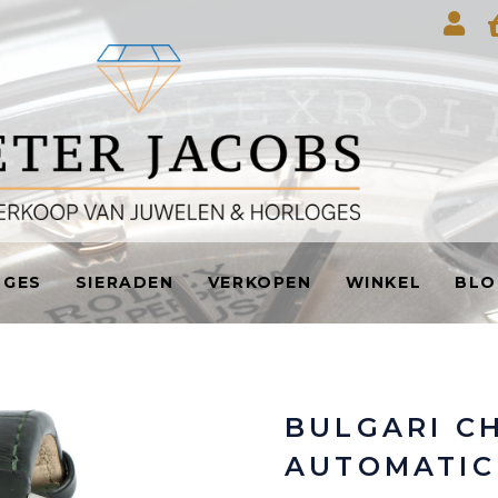
OGES
SIERADEN
VERKOPEN
WINKEL
BLO
BULGARI C
AUTOMATIC