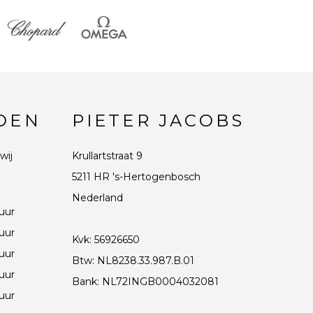
DEN
PIETER JACOBS
wij
Krullartstraat 9
5211 HR 's-Hertogenbosch
Nederland
 uur
 uur
Kvk: 56926650
 uur
Btw: NL8238.33.987.B.01
 uur
Bank: NL72INGB0004032081
 uur