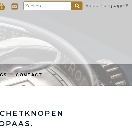
Select Language
▼
GS
CONTACT
NCHETKNOPEN
OPAAS.