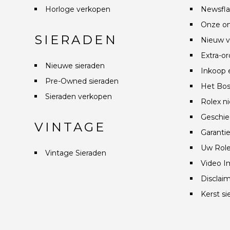
Horloge verkopen
Newsfla
Onze on
SIERADEN
Nieuw v
Extra-or
Nieuwe sieraden
Inkoop 
Pre-Owned sieraden
Het Bos
Sieraden verkopen
Rolex n
Geschie
VINTAGE
Garanti
Uw Role
Vintage Sieraden
Video I
Disclai
Kerst si