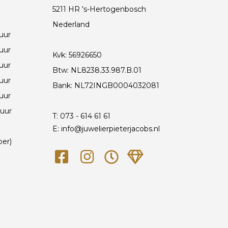
5211 HR 's-Hertogenbosch
Nederland
 uur
 uur
Kvk: 56926650
 uur
Btw: NL8238.33.987.B.01
 uur
Bank: NL72INGB0004032081
 uur
 uur
T:
073 - 614 61 61
E: info@juwelierpieterjacobs.nl
ber)