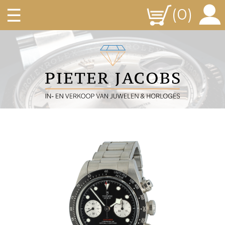
☰
(0)