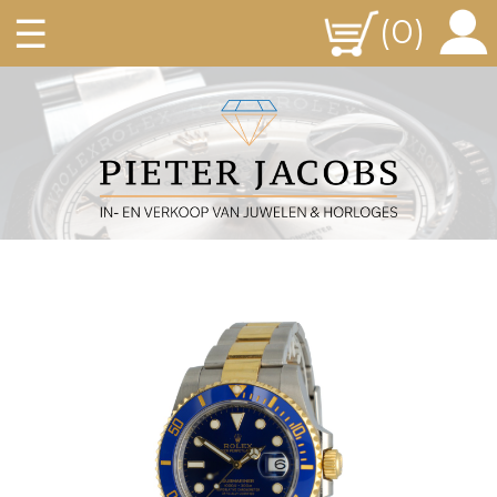
☰
(0)