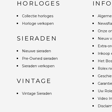
HORLOGES
INF
Collectie horloges
Algeme
Horloge verkopen
Newsfla
Onze on
SIERADEN
Nieuw v
Extra-or
Nieuwe sieraden
Inkoop 
Pre-Owned sieraden
Het Bos
Sieraden verkopen
Rolex n
Geschie
VINTAGE
Garanti
Uw Role
Vintage Sieraden
Video I
Disclai