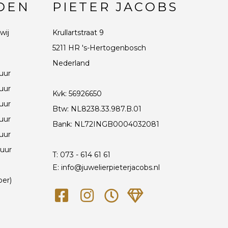
DEN
PIETER JACOBS
wij
Krullartstraat 9
5211 HR 's-Hertogenbosch
Nederland
 uur
 uur
Kvk: 56926650
 uur
Btw: NL8238.33.987.B.01
 uur
Bank: NL72INGB0004032081
 uur
 uur
T:
073 - 614 61 61
E: info@juwelierpieterjacobs.nl
ber)