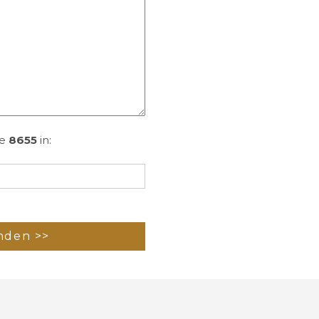
de
8655
in: