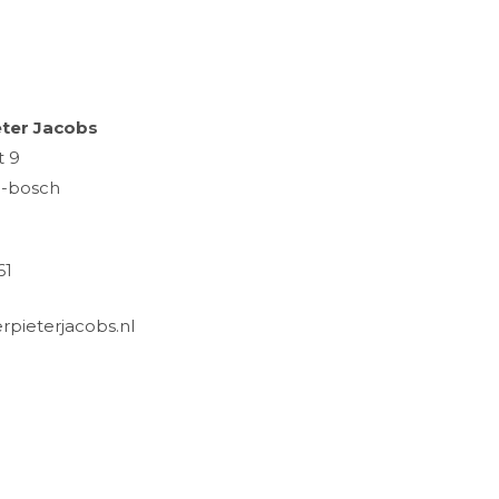
eter Jacobs
t 9
n-bosch
61
rpieterjacobs.nl