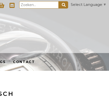
Select Language
▼
GS
CONTACT
SCH