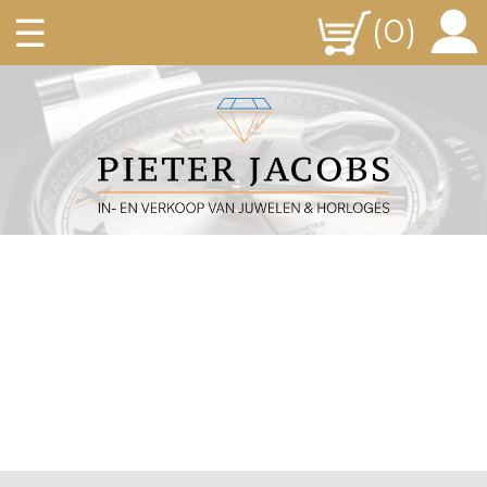
☰
(0)
-